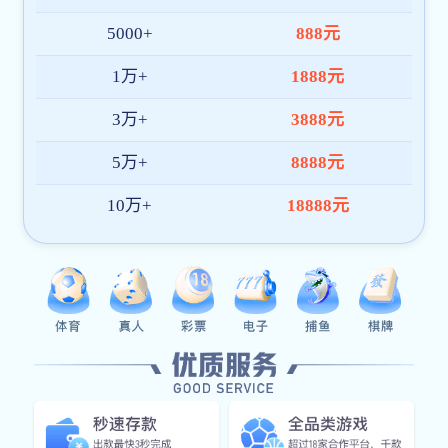
迷状态让人难以理解，尤其是在面对较弱对手时，本应利用
机会提升个人及球队士气。
此外，马雷斯卡在防守端同样存在问题。他时常缺乏积极
性，对对方进攻的压制力度不足，这直接导致了球队后防线
的不稳固。在与其他顶级球员相比时，他显得尤为逊色。这
种消极态度不仅影响了他个人的发展，也在一定程度上拖累
了整个球队的表现。
更值得注意的是，马雷斯卡似乎缺乏与队友之间良好的配合
默契。在场上频繁出现的位置错位和沟通失误，使得原本能
够创造机会的战术安排屡屡落空。这种情况不仅让教练组感
到无奈，同时也令支持他的球迷们倍感失望。
2、球队管理层看法
面对马雷斯卡消极表现的问题，切尔西管理层开始重新评估