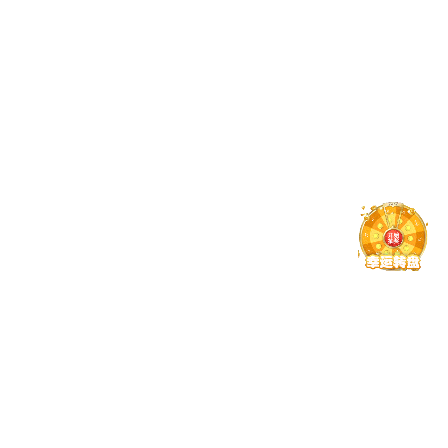
作为切尔西忠实支持者，许多球迷对马雷斯卡的不佳表现表
示失望，他们曾寄予厚望，希望他能成为球队的新星。然而
现实却是他屡屡错失机会，让人无法忍受。有些粉丝甚至开
始质疑教练组是否做出了正确的人事决策，这样的不满情绪
蔓延开来，对整个氛围造成了一定冲击。
与此同时，一些资深评论员和专家也纷纷发表观点，他们认
为如果不及时解决这个问题，将会严重影响蓝军本赛季争冠
的目标。一些媒体报道指出，如果马雷斯卡不能尽快适应并
找回状态，那么他极有可能成为转会名单上的一员，这一消
息引起了广泛关注。
尽管如此，还有部分支持者选择给予他时间，希望他能克服
困难重新崛起。在他们看来，每个运动员都有低谷期，只要
努力训练并保持积极心态，就一定能够重回巅峰。而这种观
点也为队伍内部带来了一丝希望，但最终结果如何仍需时间
检验。