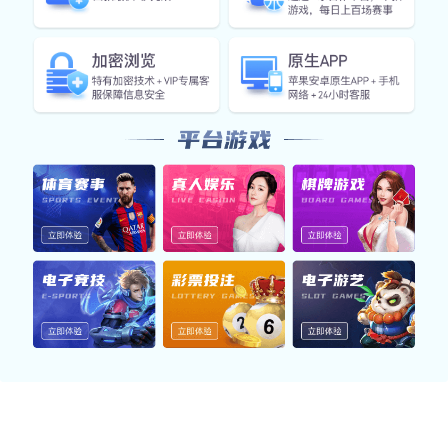
这位球员对于团队的重要性。他们认为，若继续维持当前状
态，不仅不会提升球队战斗力，还可能造成士气上的负面影
响。因此，对于是否继续留用他的问题逐渐浮出水面。
同时，有关部门正考虑通过转会市场来调整阵容，以弥补因
马雷斯卡离队可能产生的短期空缺。在这种情况下，他们必
须迅速找到合适的人选，以确保球队能保持竞争力。而这项
工作并非易事，因为当下转会市场竞争激烈，各家俱乐部都
希望获得优秀人才。
此外，管理层还意识到，不仅是马雷斯卡一个人的问题，而
是整个团队需要进行更加深刻的反思与改进。他们计划加强
心理辅导和团队建设，以提升全体成员对比赛胜利渴望和拼
搏精神，从而改变目前不太理想的发展趋势。
3、球迷反应