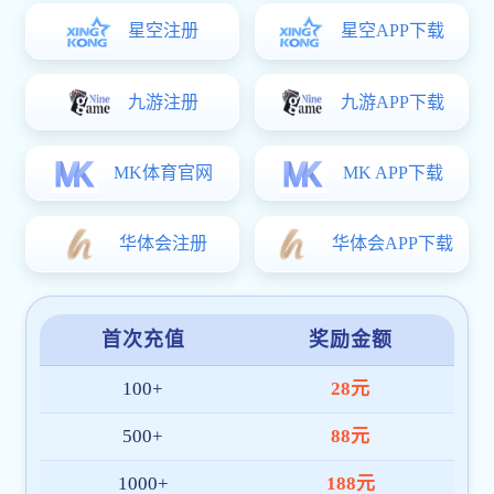
首页
体育热讯
正文
在切尔西足球俱乐部的最新赛季中，马雷斯卡的表现引发了
广泛的关注与讨论。作为一名备受期待的球员，他在场上的
消极表现让众多蓝军球迷感到失望。切尔西管理层也对此表
示担忧，认为他的离队将对球队整体实力和赛季表现产生不
利影响。本文将从四个方面深入探讨这一事件，包括马雷斯
卡的表现分析、球队管理层的看法、球迷反应以及可能的未
来影响，以期全面了解马雷斯卡在切尔西期间所带来的各种
问题及其后续发展的潜在影响。
1、马雷斯卡表现分析
自加盟切尔西以来，马雷斯卡被寄予厚望。然而，在多个比
赛中，他却未能展现出应有的水平。技术统计显示，他在进
攻端贡献有限，传球成功率和射门效率均低于预期。这种低