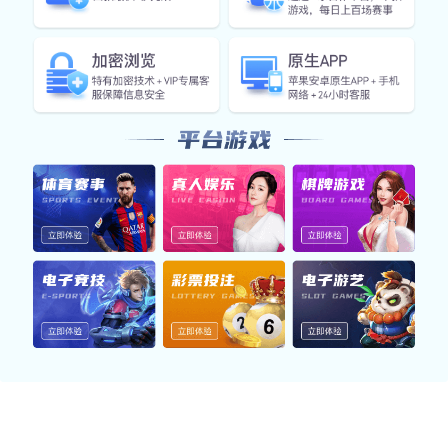
2、詹姆斯的伟大之处
尽管詹姆斯近年来面临多重挑战，包括伤病困扰和球队阵容
调整等因素，使他夺冠变得愈加困难。然而，他依旧凭借卓
越的竞技水平保持着作为联盟顶尖球员的位置。不论是在季
后赛还是常规赛中，詹姆斯始终展现出极高的比赛智商和极
佳的领导能力，这些都是他获得“最佳球员”荣誉的重要原
因。
此外，詹姆斯不仅仅是一个单纯的数据生产者，更是一位全
方位影响比赛走势的人。他可以通过组织进攻、策动防守来
改变比赛节奏，让整个球队运转得更加流畅。在关键时刻，
他总能站出来承担责任，无论是关键投篮还是助攻，为球队
赢取胜利提供保障。
最后，就算面临逆境，詹姆斯仍以积极向上的态度激励周围
的人。他不仅关注自身表现，也关心队友们的发展与成长。