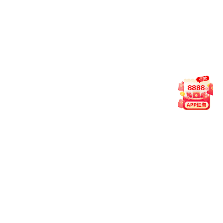
对于年轻球员而言，他们需要从前辈身上汲取经验，并且树
立正确的价值观。成功不仅仅在于个人数据，更要懂得如何
去团结团队，与队友共同奋斗。而对于老将来说，要继续保
持高水平竞技状态，同时也要担负起引导年轻人的责任。这
种双向互动，将为NBA注入新的活力，为未来奠定基础。
综上所述，无论是新生代还是老一辈，他们都将在未来舞台
上绽放光彩，各自以不同方式推动着这项运动的发展。我们
期待看到更多精彩瞬间，以及这些杰出运动员所谱写的新篇
章！
总结：
综上所述，“平森称文班表现优于SGA”和“詹姆斯虽难年年夺
冠依然是最佳球员”的讨论，不仅揭示了当前NBA内部竞争日
益加剧，同时也体现出各个时代之间如何相互影响与融合。
从数据到团队贡献，再到个人魅力，这些因素共同构成了现
代篮球文化的重要组成部分。