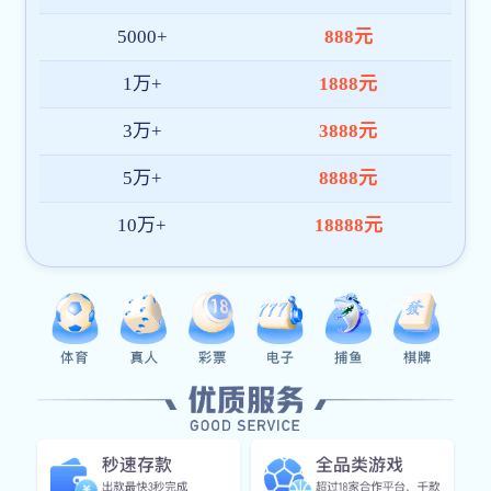
相比之下，虽然SGA同样是一名优秀的得分手，但他的进攻
方式相对单一，更依赖于突破和中距离投篮。这种差异使得
两者在场上的威胁程度有所不同。
其次，在团队贡献方面，文班能够很好地融入球队体系，为
队友创造机会。他不仅自己能够得分，还能通过传球和掩护
帮助其他队员找到更好的投篮位置。而SGA虽然也有助攻数
据，但整体而言，他更像是球队主要得分点，而不是全能型
选手。这种角色定位导致了两人在团队战斗力上的差异。
最后，从未来潜力来看，文班凭借其年轻的年龄和出色的身
体素质，被广泛看好为未来超级明星。他拥有良好的学习能
力和适应性，可以随着比赛的发展不断提高自己的技艺。而
SGA虽然目前状态良好，但在身体素质及技术层面的提升空
间可能相对有限。因此，从长远角度来看，文班的发展前景
更加值得期待。