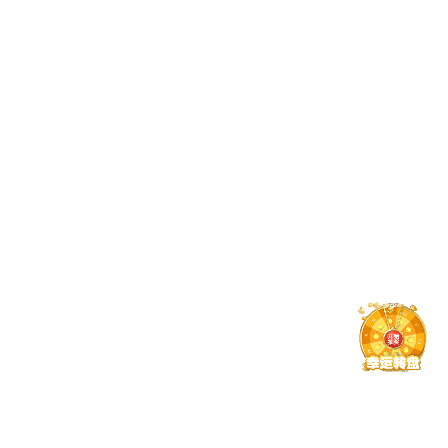
在他的带领下，不少年轻球员逐渐崭露头角，这是他作为一
名伟大球员不可或缺的一部分。因此，即便夺冠之路坎坷，
他依然被视为最佳球员之一。
3、时代交替中的竞争
NBA正处于一个快速变化与竞争激烈的新时期，新生代球星
如文班展现出了强劲势头，他们逐渐成为联盟新的焦点。然
而，在这个过程中，以詹姆斯为代表的一众老将并未轻易退
场，而是努力维持自己的竞争力。这种新旧交替所带来的竞
争，使整个联盟充满了未知与惊喜。
面对年轻一代崛起所带来的压力，老将们必须不断调整自己
的打法，以适应快速变化的游戏风格。例如，詹姆斯通过改
善三分投射能力，使自己能够与现代篮球趋势接轨；而许多
老牌明星则开始注重体能管理，以延长职业生涯。这种适应