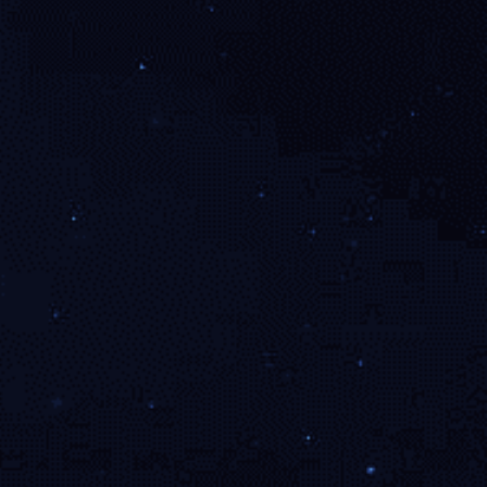
发布于 2025年6月
发布于 2
赔率刷新逻辑优化，数据更新更平稳。
首页全
方网站
关键词搜索支持赛事简称与模糊匹配。
新增赛
修复部分安卓设备加载图标错位问题。
支持数
兼容弱网状态，提升页面响应速度。
账户系
推荐平台