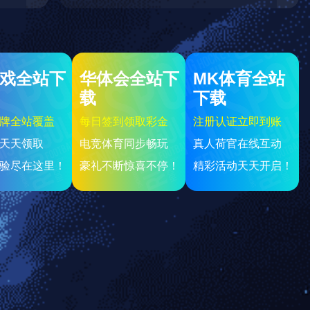
台或关联方所有，受相关法律保
失，平台不承担任何责任。
表接受修改内容。