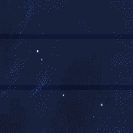
户，不得冒用他人身份注册或使用账户。
操作承担全部法律责任，包括但不限于信息发布、数据浏览、评论等。
的数据服务、赛事预告、资讯分发、用户互动等功能，具体服务内容
行为：
安全
权、名誉权、知识产权等
或广告行为
虫、数据镜像等行为