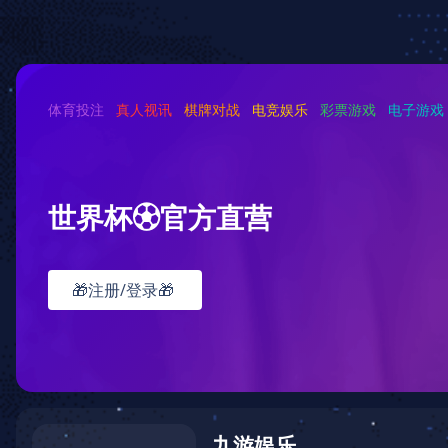
一、协议的接受
在您访问或使用本平台（以下简称
一旦您注册、登录、访问或使用
二、账户注册与使用
1. 用户在注册时应提供真实、