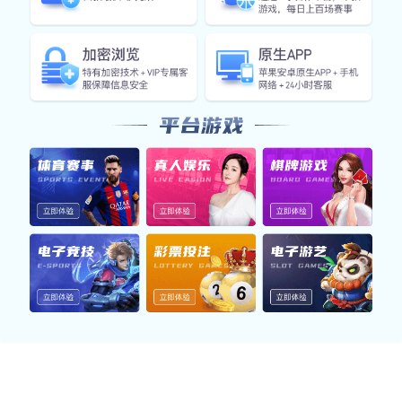
发挥。而对于黄蜂来说，他们的一号球星在系列赛中的表现
尤为突出。他不仅承担起得分重任，还积极参与组织进攻，
多次助攻队友，为球队创造更多得分机会。
与此同时，另一位年轻新星同样表现不俗，他用自己敏锐的
篮球直觉和迅捷的突破能力，不断撕裂对手防线，为球队提
供了源源不断的火力支持。此外，他在防守端也积极贡献力
量，多次抢断和封盖为球队赢得宝贵 possessions。
值得注意的是，替补席上的几名角色球员也在关键时刻站出
来帮助球队。他们不仅能够提供足够深度，还能以高效命中
率提升整体进攻质量。这种全方位、多点开花的发展模式让
黄蜂更加难以被防范。
3、太阳主场优势明显
太阳队作为一支有着强大主场气氛和忠实粉丝支持的球队，