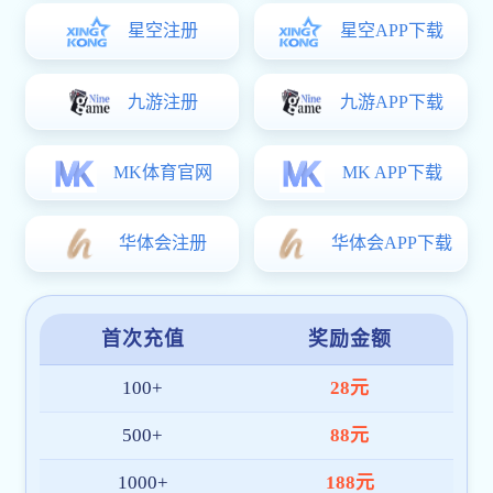
首页
体育热讯
正文
在本赛季的NBA季后赛中，黄蜂队和太阳队分别展现了强大
的实力，成功晋级下一轮。黄蜂队凭借顽强的意志力与团队
合作，完成了令人瞩目的逆袭，而太阳队则在主场发威，以
出色的表现击败开拓者。本文将从四个方面详细分析这两支
球队的晋级之路，包括黄蜂队的战术调整、核心球员的发
挥、太阳队主场优势以及两队未来展望。通过这些分析，我
们能够更好地理解他们在激烈竞争中的表现及其背后的原
因。
1、黄蜂战术调整显成效
在整个系列赛中，黄蜂队展现出了出色的战术灵活性。面对
对手的不同风格，他们及时调整自己的进攻和防守策略，使
得球队能够适应对方的变化。这种灵活性不仅体现在首发阵